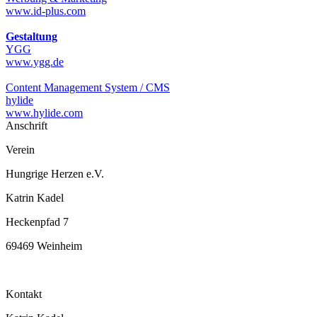
www.id-plus.com
Gestaltung
YGG
www.ygg.de
Content Management System / CMS
hylide
www.hylide.com
Anschrift
Verein
Hungrige Herzen e.V.
Katrin Kadel
Heckenpfad 7
69469 Weinheim
Kontakt